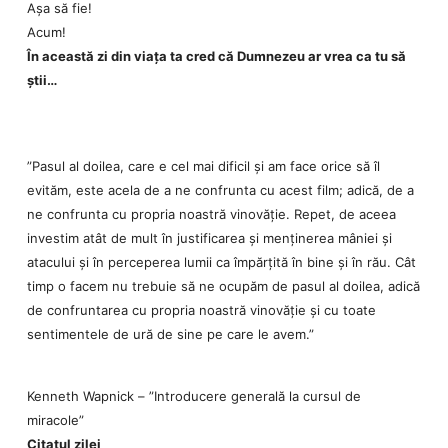
Așa să fie!
Acum!
În această zi din viața ta cred că Dumnezeu ar vrea ca tu să
știi…
”Pasul al doilea, care e cel mai dificil și am face orice să îl
evităm, este acela de a ne confrunta cu acest film; adică, de a
ne confrunta cu propria noastră vinovăție. Repet, de aceea
investim atât de mult în justificarea și menținerea mâniei și
atacului și în perceperea lumii ca împărțită în bine și în rău. Cât
timp o facem nu trebuie să ne ocupăm de pasul al doilea, adică
de confruntarea cu propria noastră vinovăție și cu toate
sentimentele de ură de sine pe care le avem.”
Kenneth Wapnick – ”Introducere generală la cursul de
miracole”
Citatul zilei