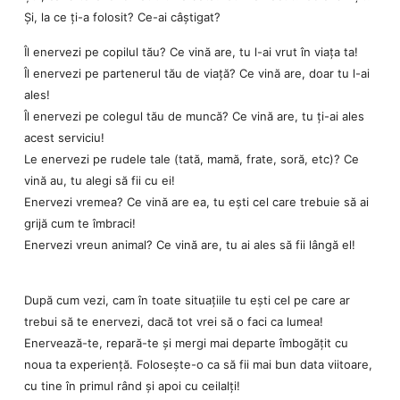
Și, la ce ți-a folosit? Ce-ai câștigat?
Îl enervezi pe copilul tău? Ce vină are, tu l-ai vrut în viața ta!
Îl enervezi pe partenerul tău de viață? Ce vină are, doar tu l-ai
ales!
Îl enervezi pe colegul tău de muncă? Ce vină are, tu ți-ai ales
acest serviciu!
Le enervezi pe rudele tale (tată, mamă, frate, soră, etc)? Ce
vină au, tu alegi să fii cu ei!
Enervezi vremea? Ce vină are ea, tu ești cel care trebuie să ai
grijă cum te îmbraci!
Enervezi vreun animal? Ce vină are, tu ai ales să fii lângă el!
După cum vezi, cam în toate situațiile tu ești cel pe care ar
trebui să te enervezi, dacă tot vrei să o faci ca lumea!
Enervează-te, repară-te și mergi mai departe îmbogățit cu
noua ta experiență. Folosește-o ca să fii mai bun data viitoare,
cu tine în primul rând și apoi cu ceilalți!