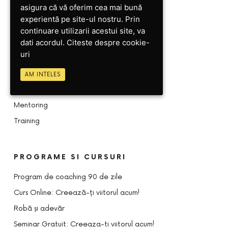
+40-753-639-038
asigura că vă oferim cea mai bună
contact@topcoaching.ro
experientă pe site-ul nostru. Prin
continuare utilizarii acestui site, va
dati acordul.
Citeste despre cookie-
uri
SERVICII
Ce iti oferim
AM INTELES
Coaching
Mentoring
Training
PROGRAME SI CURSURI
Program de coaching 90 de zile
Curs Online: Creează-ţi viitorul acum!
Robă și adevăr
Seminar Gratuit: Creeaza-ti viitorul acum!