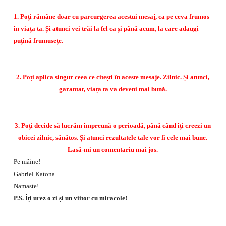
1. Poți rămâne doar cu parcurgerea acestui mesaj, ca pe ceva frumos
în viața ta. Și atunci vei trăi la fel ca și până acum, la care adaugi
puțină frumusețe.
2. Poți aplica singur ceea ce citești în aceste mesaje. Zilnic. Și atunci,
garantat, viața ta va deveni mai bună.
3. Poți decide să lucrăm împreună o perioadă, până când îți creezi un
obicei zilnic, sănătos. Și atunci rezultatele tale vor fi cele mai bune.
Lasă-mi un comentariu mai jos.
Pe mâine!
Gabriel Katona
Namaste!
P.S. Îți urez o zi și un viitor cu miracole!