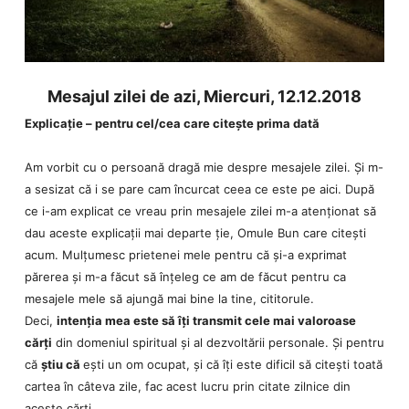
Mesajul zilei de azi, Miercuri, 12.12.2018
Explicație – pentru cel/cea care citește prima dată
Am vorbit cu o persoană dragă mie despre mesajele zilei. Și m-
a sesizat că i se pare cam încurcat ceea ce este pe aici. După
ce i-am explicat ce vreau prin mesajele zilei m-a atenționat să
dau aceste explicații mai departe ție, Omule Bun care citești
acum. Mulțumesc prietenei mele pentru că și-a exprimat
părerea și m-a făcut să înțeleg ce am de făcut pentru ca
mesajele mele să ajungă mai bine la tine, cititorule.
Deci,
intenția mea este să îți transmit cele mai valoroase
cărți
din domeniul spiritual și al dezvoltării personale. Și pentru
că
știu că
ești un om ocupat, și că îți este dificil să citești toată
cartea în câteva zile, fac acest lucru prin citate zilnice din
aceste cărți.