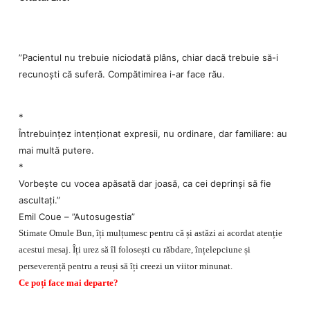
”Pacientul nu trebuie niciodată plâns, chiar dacă trebuie să-i
recunoști că suferă. Compătimirea i-ar face rău.
*
Întrebuințez intenționat expresii, nu ordinare, dar familiare: au
mai multă putere.
*
Vorbește cu vocea apăsată dar joasă, ca cei deprinși să fie
ascultați.”
Emil Coue – ”Autosugestia”
Stimate Omule Bun, îți mulțumesc pentru că și astăzi ai acordat atenție
acestui mesaj. Îți urez să îl folosești cu răbdare, înțelepciune și
perseverență pentru a reuși să îți creezi un viitor minunat.
Ce poți face mai departe?