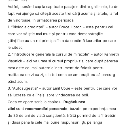
Astfel, punând cap la cap toate pasajele dintre ghilimele, tu de
fapt vei ajunge să citești aceste trei cărți acuma și altele, la fel
de valoroase, în următoarea perioadă:
1. ”Biologia credinței” – autor Bruce Lipton – este pentru cei
care vor să știe mai mult și pentru care demonstrațiile
științifice au un rol principal în a da credință lucrurilor pe care
le citesc;
2. ”Introducere generală la cursul de miracole” – autor Kenneth
Wapnick – aici va urma și cursul propriu-zis, care după părerea
mea este cel mai puternic instrument de folosit pentru
realitatea de zi cu zi, din tot ceea ce am reușit eu să parcurg
până acum;
3. ”Autosugestia” – autor Emil Coue – este pentru cei care vor
să lucreze cu ei înșiși spre vindecarea de boli.
Ceea ce apare scris la capitolul
Rugăciunea
zilei
sunt
recomandări personale
, bazate pe experiența mea
de 35 de ani de viață conștientă, trăită pornind de la întrebări
și dusă până la cele mai bune răspunsuri. Și, pe lângă