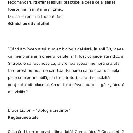
recomandări,
îți ofer și soluții practice
la ceea ce ai șanse
foarte mari să întâlnești zilnic.
Dar să revenim la treabă! Deci,
Gândul pozitiv al zilei
”Când am început să studiez biologia celulară, în anii ’60, ideea
că membrana ar fi creierul celulei ar fi fost considerată ridicolă.
Şi trebuie să recunosc că, la vremea aceea, membrana arăta
tare prost pe post de candidat Ea părea să fie doar o simplă
piele semipermeabilă, din trei straturi, care ţine laolaltă
conţinutul citoplasmei. Ca un fel de învelitoare cu găuri, făcută
din vinilin.”
Bruce Lipton – ”Biologia credinței”
Rugăciunea zilei
Știi, când te-ai enervat ultima dată? Cum ai făcut? Ce ai simțit?